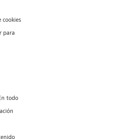
e cookies
r para
En todo
lación
tenido