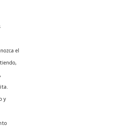
s
nozca el
tiendo,
,
ita.
o y
nto