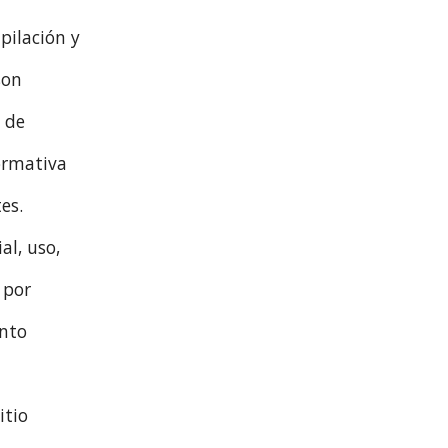
pilación y
son
e de
ormativa
es.
al, uso,
 por
ento
itio