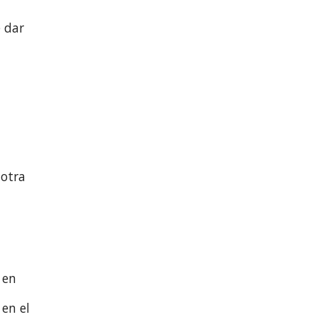
 dar
 otra
 en
 en el